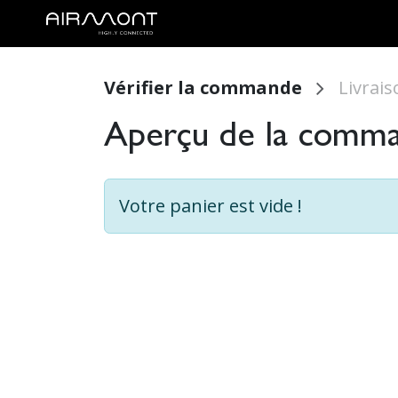
SE RENDRE AU CONTENU
STREAMTIME
MEDIA CONTENT
DIGNITARY SERVICES
M
Vérifier la commande
Livrais
Aperçu de la comm
Votre panier est vide !